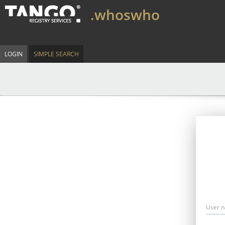
.whoswho
LOGIN
SIMPLE SEARCH
User 