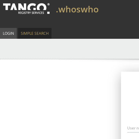
.whoswho
LOGIN
SIMPLE SEARCH
User 