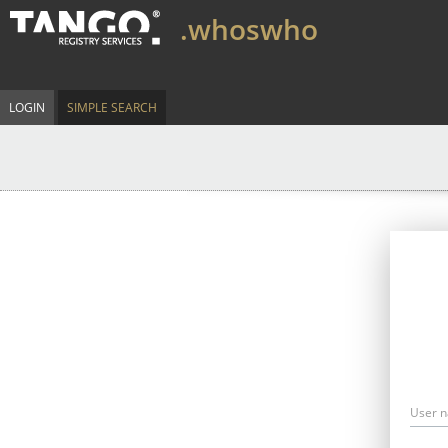
.whoswho
LOGIN
SIMPLE SEARCH
User 