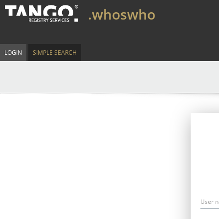
.whoswho
LOGIN
SIMPLE SEARCH
User 