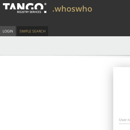
.whoswho
LOGIN
SIMPLE SEARCH
User 