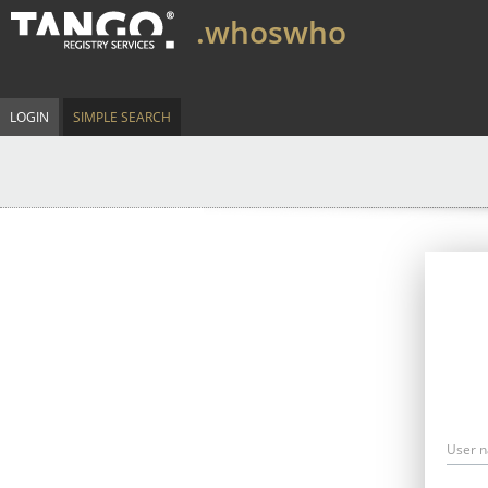
.whoswho
LOGIN
SIMPLE SEARCH
User 