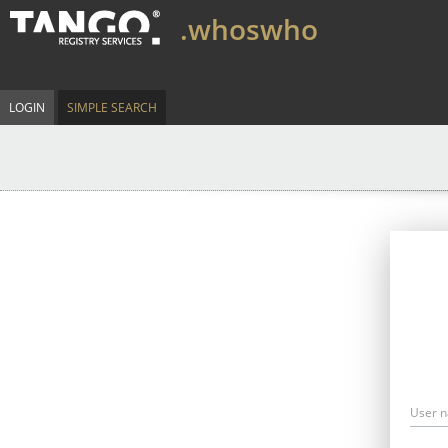
.whoswho
LOGIN
SIMPLE SEARCH
User 