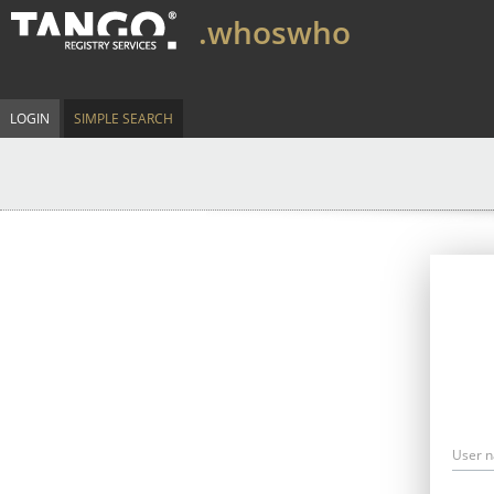
.whoswho
LOGIN
SIMPLE SEARCH
User 