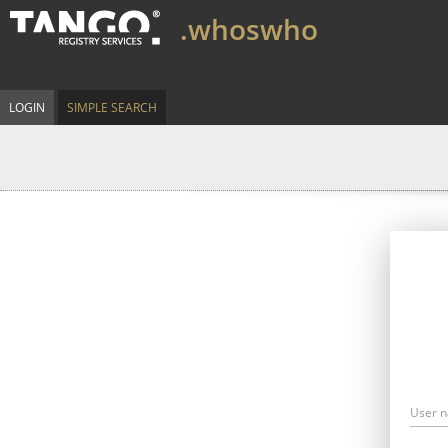
.whoswho
LOGIN
SIMPLE SEARCH
User 