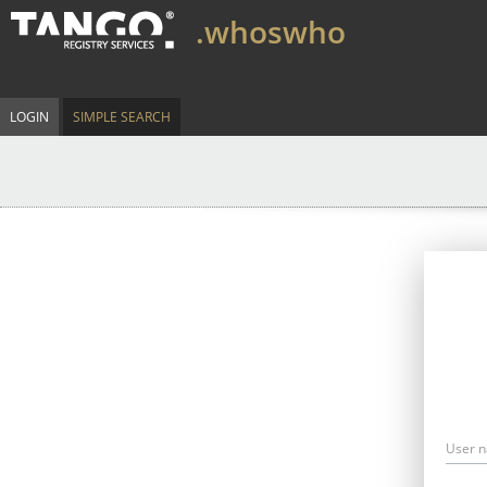
.whoswho
LOGIN
SIMPLE SEARCH
User 