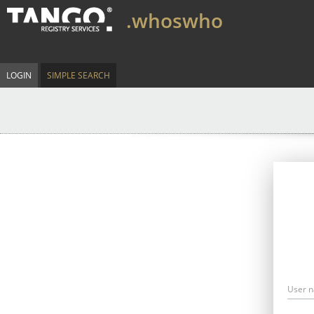
.whoswho
LOGIN
SIMPLE SEARCH
User 