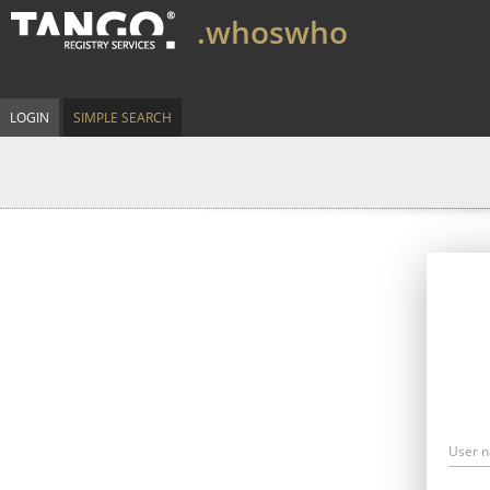
.whoswho
LOGIN
SIMPLE SEARCH
User 