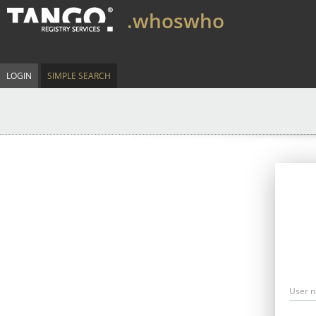
.whoswho
LOGIN
SIMPLE SEARCH
User 