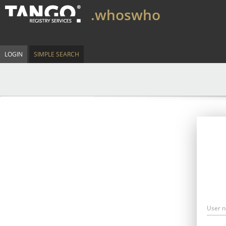
.whoswho
LOGIN
SIMPLE SEARCH
User 