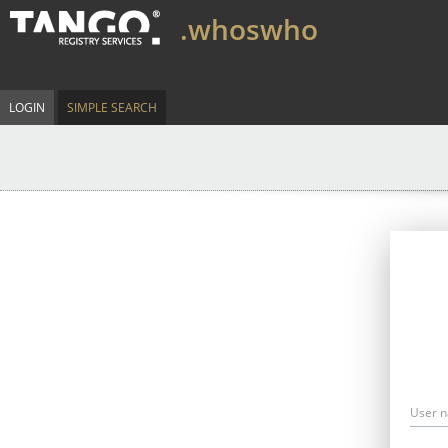
.whoswho
LOGIN
SIMPLE SEARCH
User 