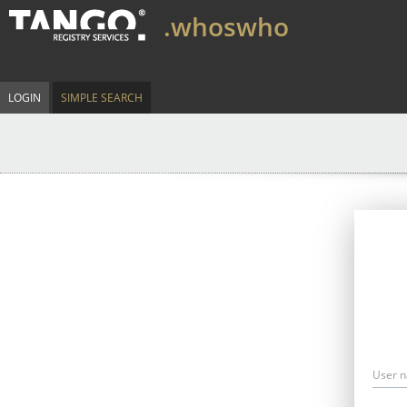
.whoswho
LOGIN
SIMPLE SEARCH
User 