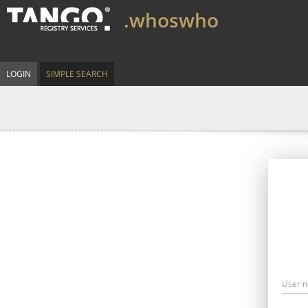
.whoswho
LOGIN
SIMPLE SEARCH
User 