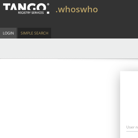
.whoswho
LOGIN
SIMPLE SEARCH
User 