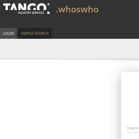
.whoswho
LOGIN
SIMPLE SEARCH
User 