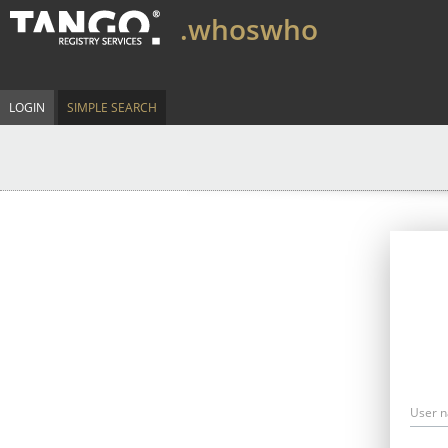
.whoswho
LOGIN
SIMPLE SEARCH
User 