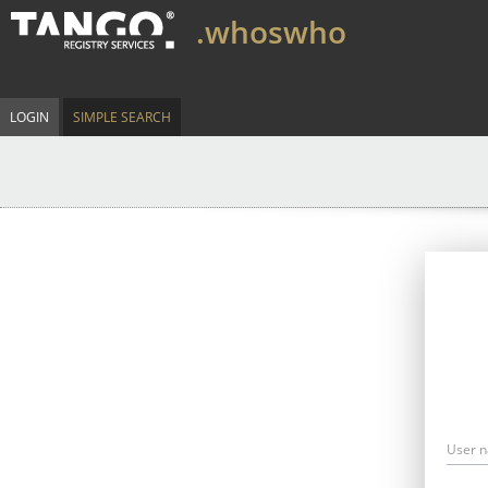
.whoswho
LOGIN
SIMPLE SEARCH
User 