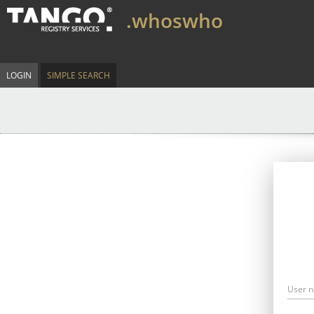
.whoswho
LOGIN
SIMPLE SEARCH
User 