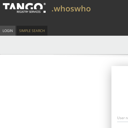
.whoswho
LOGIN
SIMPLE SEARCH
User 