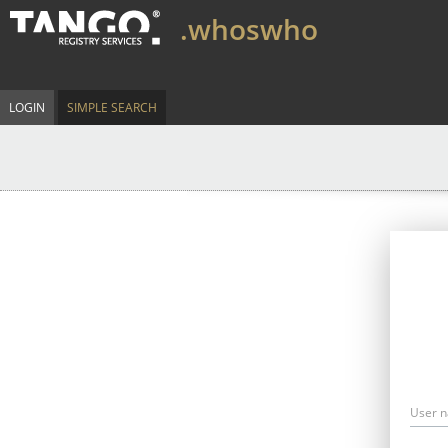
.whoswho
LOGIN
SIMPLE SEARCH
User 