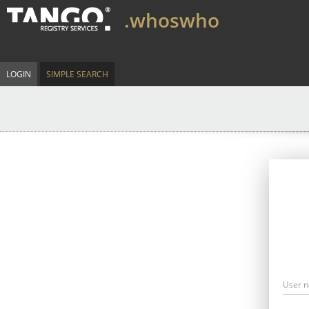
.whoswho
LOGIN
SIMPLE SEARCH
User 