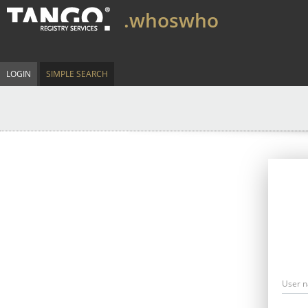
.whoswho
LOGIN
SIMPLE SEARCH
User 