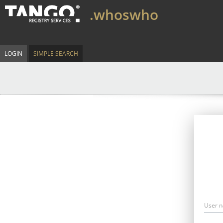
.whoswho
LOGIN
SIMPLE SEARCH
User 