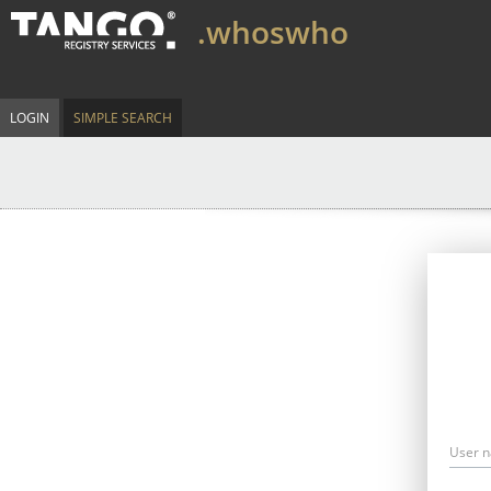
.whoswho
LOGIN
SIMPLE SEARCH
User 