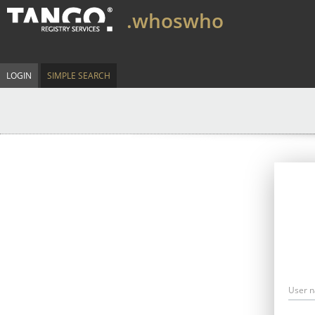
.whoswho
LOGIN
SIMPLE SEARCH
User 