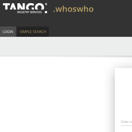
.whoswho
LOGIN
SIMPLE SEARCH
User 