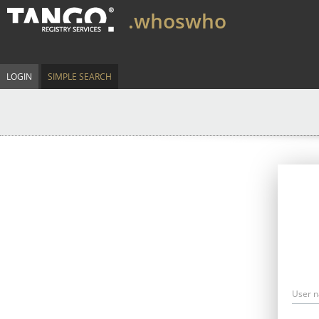
.whoswho
LOGIN
SIMPLE SEARCH
User 