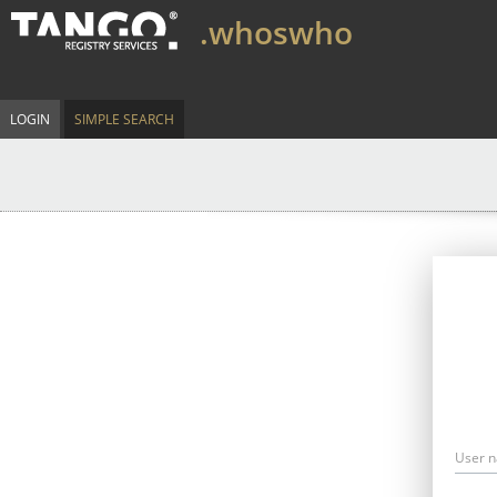
.whoswho
LOGIN
SIMPLE SEARCH
User 