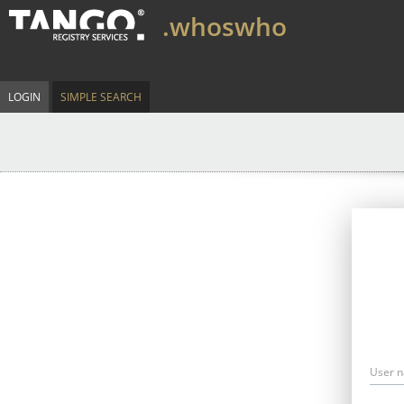
.whoswho
LOGIN
SIMPLE SEARCH
User 