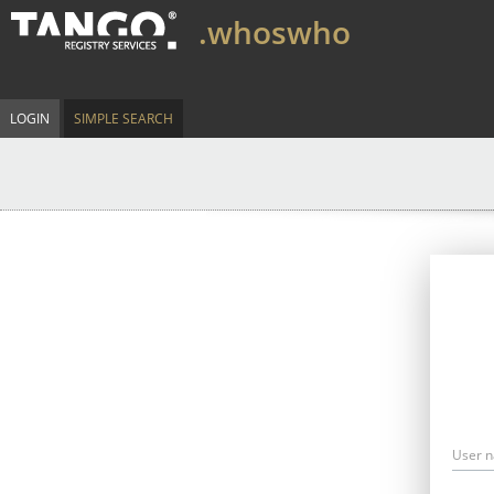
.whoswho
LOGIN
SIMPLE SEARCH
User 