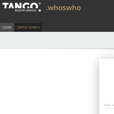
.whoswho
LOGIN
SIMPLE SEARCH
User 