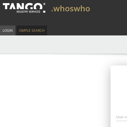
.whoswho
LOGIN
SIMPLE SEARCH
User 