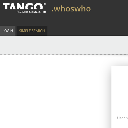
.whoswho
LOGIN
SIMPLE SEARCH
User 