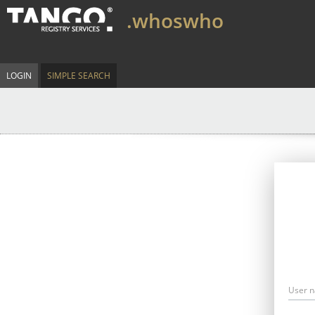
.whoswho
LOGIN
SIMPLE SEARCH
User 